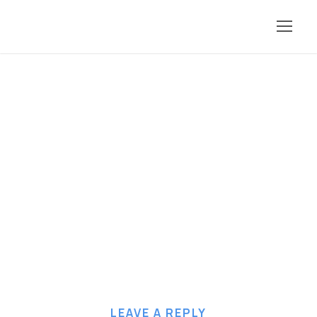
dimitris-20-min
LEAVE A REPLY