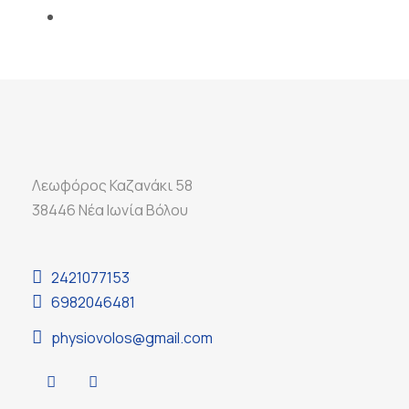
Λεωφόρος Καζανάκι 58
38446 Νέα Ιωνία Βόλου
2421077153
6982046481
physiovolos@gmail.com