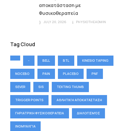
αποκατάσταση με
Φυσικοθεραπεία
JULY 20, 2026
PHYSIOTHEADMIN
Tag Cloud
-
BELL
BTL
KINESIO TAPING
NOCEBO
PAIN
PLACEBO
PNF
SEVER
SIS
TEXTING THUMB
TRIGGER POINTS
ΑΘΛΗΤΙΚΉ ΑΠΟΚΑΤΆΣΤΑΣΗ
ΓΗΡΙΑΤΡΙΚΗ ΦΥΣΙΚΟΘΕΡΑΠΕΙΑ
ΔΙΑΛΟΓΙΣΜΌΣ
ΙΝΟΜΥΑΛΓΊΑ