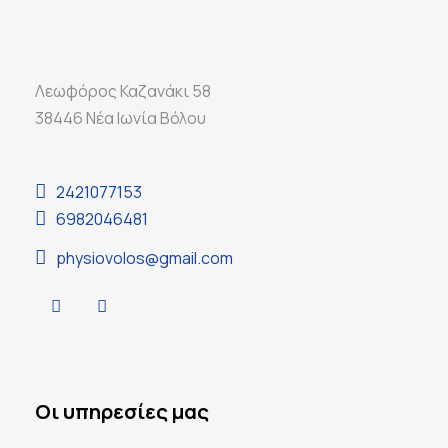
Λεωφόρος Καζανάκι 58
38446 Νέα Ιωνία Βόλου
2421077153
6982046481
physiovolos@gmail.com
Οι υπηρεσίες μας