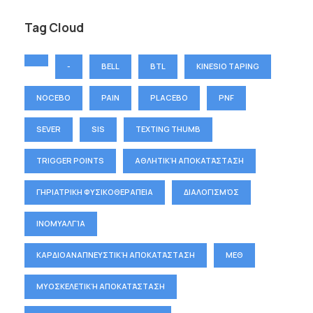
Tag Cloud
-
BELL
BTL
KINESIO TAPING
NOCEBO
PAIN
PLACEBO
PNF
SEVER
SIS
TEXTING THUMB
TRIGGER POINTS
ΑΘΛΗΤΙΚΉ ΑΠΟΚΑΤΆΣΤΑΣΗ
ΓΗΡΙΑΤΡΙΚΗ ΦΥΣΙΚΟΘΕΡΑΠΕΙΑ
ΔΙΑΛΟΓΙΣΜΌΣ
ΙΝΟΜΥΑΛΓΊΑ
ΚΑΡΔΙΟΑΝΑΠΝΕΥΣΤΙΚΉ ΑΠΟΚΑΤΆΣΤΑΣΗ
ΜΕΘ
ΜΥΟΣΚΕΛΕΤΙΚΉ ΑΠΟΚΑΤΆΣΤΑΣΗ