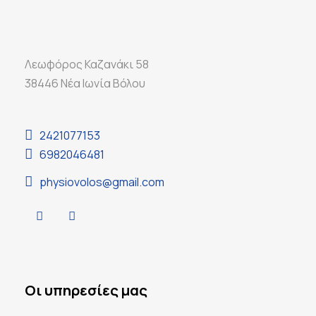
Λεωφόρος Καζανάκι 58
38446 Νέα Ιωνία Βόλου
2421077153
6982046481
physiovolos@gmail.com
Οι υπηρεσίες μας