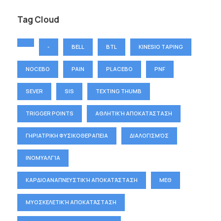
Tag Cloud
-
BELL
BTL
KINESIO TAPING
NOCEBO
PAIN
PLACEBO
PNF
SEVER
SIS
TEXTING THUMB
TRIGGER POINTS
ΑΘΛΗΤΙΚΉ ΑΠΟΚΑΤΆΣΤΑΣΗ
ΓΗΡΙΑΤΡΙΚΗ ΦΥΣΙΚΟΘΕΡΑΠΕΙΑ
ΔΙΑΛΟΓΙΣΜΌΣ
ΙΝΟΜΥΑΛΓΊΑ
ΚΑΡΔΙΟΑΝΑΠΝΕΥΣΤΙΚΉ ΑΠΟΚΑΤΆΣΤΑΣΗ
ΜΕΘ
ΜΥΟΣΚΕΛΕΤΙΚΉ ΑΠΟΚΑΤΆΣΤΑΣΗ