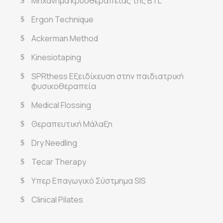
Μηχάνημα κρυοθεραπείας της BTL
Ergon Technique
Ackerman Method
Kinesiotaping
SPRthess Εξειδίκευση στην παιδιατρική
φυσικοθεραπεία
Medical Flossing
Θεραπευτική Μάλαξη
Dry Needling
Tecar Therapy
Υπερ Επαγωγικό Σύστμημα SIS
Clinical Pilates