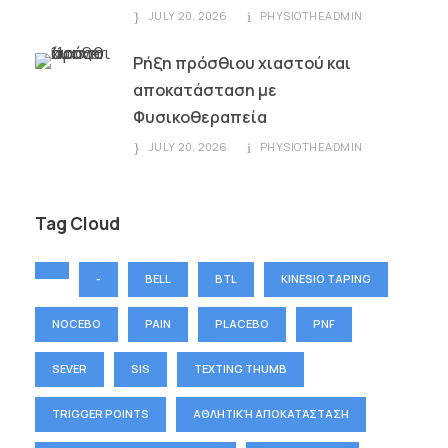
JULY 20, 2026
PHYSIOTHEADMIN
Ρήξη πρόσθιου χιαστού και
αποκατάσταση με
Φυσικοθεραπεία
JULY 20, 2026
PHYSIOTHEADMIN
Tag Cloud
-
BELL
BTL
KINESIO TAPING
NOCEBO
PAIN
PLACEBO
PNF
SEVER
SIS
TEXTING THUMB
TRIGGER POINTS
ΑΘΛΗΤΙΚΉ ΑΠΟΚΑΤΆΣΤΑΣΗ