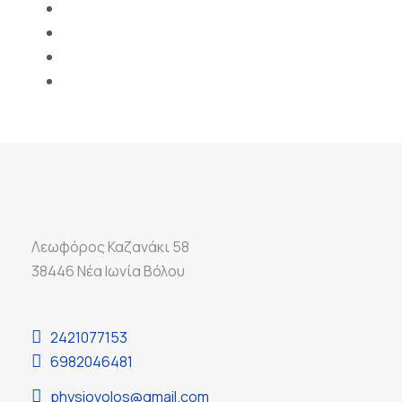
Λεωφόρος Καζανάκι 58
38446 Νέα Ιωνία Βόλου
2421077153
6982046481
physiovolos@gmail.com