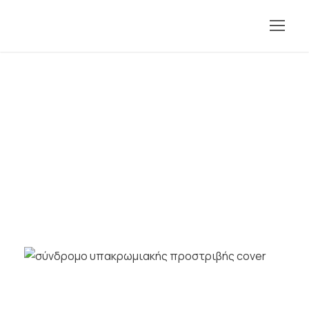
Kritsiotis feed
(6)