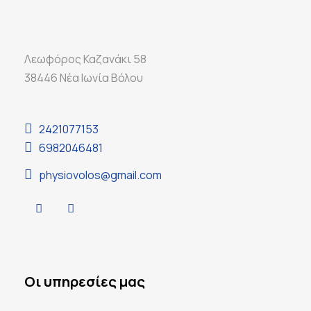
Λεωφόρος Καζανάκι 58
38446 Νέα Ιωνία Βόλου
2421077153
6982046481
physiovolos@gmail.com
Οι υπηρεσίες μας