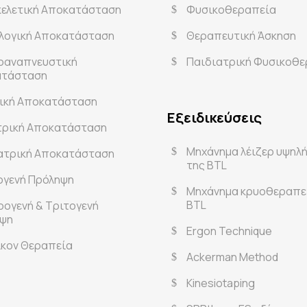
ελετική Αποκατάσταση
Φυσικοθεραπεία
λογική Αποκατάσταση
Θεραπευτική Άσκηση
οαναπνευστική
Παιδιατρική Φυσικοθ
ατάσταση
ική Αποκατάσταση
Εξειδικεύσεις
τρική Αποκατάσταση
Μηχάνημα λέιζερ υψηλ
ατρική Αποκατάσταση
της BTL
γενή Πρόληψη
Μηχάνημα κρυοθεραπε
BTL
ρογενή & Τριτογενή
ψη
Ergon Technique
οικον Θεραπεία
Ackerman Method
Kinesiotaping