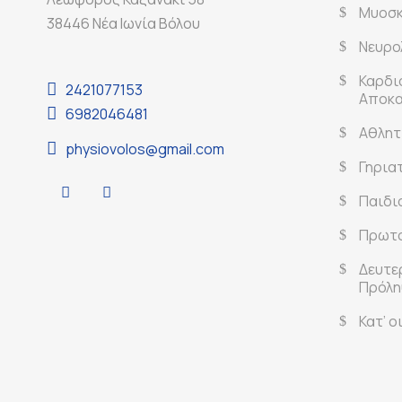
Μυοσκ
38446 Νέα Ιωνία Βόλου
Νευρο
Καρδι
2421077153
Αποκ
6982046481
Αθλητ
physiovolos@gmail.com
Γηρια
Παιδι
Πρωτο
Δευτε
Πρόλη
Κατ’ 