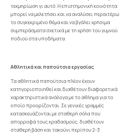
τεκμηρίωση γι αυτό. Η επιστημονική κοινότητα
μπορεί να μελετήσει και να αναλύσει περαιτέρω
το συγκεκριμένο θέμα και να βγάλει χρήσιμα
συμπεράσματα σχετικά με τη χρήση του γυμνού
ποδιού στα υποδήματα.
Αθλητικά και παπούτσια εργασίας
Τα αθλητικά παπούτσια πλέον έχουν
κατηγοριοποιηθεί και διαθέτουν διαφορετικά
χαρακτηριστικά ανάλογα με το άθλημα για το
οποίο προορίζονται. Σε γενικές γραμμές
κατασκευάζονται με σταθερή σόλα που
απορροφά τους κραδασμούς, διαθέτουν
σταθερή βάση και τακούνι περίπου 2-3