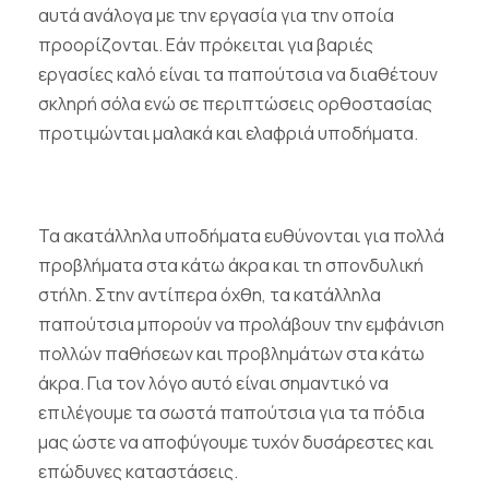
αυτά ανάλογα με την εργασία για την οποία
προορίζονται. Εάν πρόκειται για βαριές
εργασίες καλό είναι τα παπούτσια να διαθέτουν
σκληρή σόλα ενώ σε περιπτώσεις ορθοστασίας
προτιμώνται μαλακά και ελαφριά υποδήματα.
Τα ακατάλληλα υποδήματα ευθύνονται για πολλά
προβλήματα στα κάτω άκρα και τη σπονδυλική
στήλη. Στην αντίπερα όχθη, τα κατάλληλα
παπούτσια μπορούν να προλάβουν την εμφάνιση
πολλών παθήσεων και προβλημάτων στα κάτω
άκρα. Για τον λόγο αυτό είναι σημαντικό να
επιλέγουμε τα σωστά παπούτσια για τα πόδια
μας ώστε να αποφύγουμε τυχόν δυσάρεστες και
επώδυνες καταστάσεις.