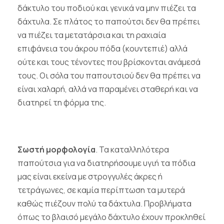
δάκτυλο του ποδιού και γενικά να μην πιέζει τα
δάχτυλα. Σε πλάτος το παπούτσι δεν θα πρέπει
να πιέζει τα μετατάρσια και τη ραχιαία
επιφάνεια του άκρου πόδα (κουντεπιέ) αλλά
ούτε και τους τένοντες που βρίσκονται ανάμεσά
τους. Οι σόλα του παπουτσιού δεν θα πρέπει να
είναι χαλαρή, αλλά να παραμένει σταθερή και να
διατηρεί τη φόρμα της.
Σωστή μορφολογία
. Τα καταλληλότερα
παπούτσια για να διατηρήσουμε υγιή τα πόδια
μας είναι εκείνα με στρογγυλές άκρες ή
τετράγωνες, σε καμία περίπτωση τα μυτερά
καθώς πιέζουν πολύ τα δάχτυλα. Προβλήματα
όπως το βλαισό μεγάλο δάχτυλο έχουν προκληθεί