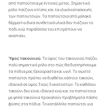
από παπούτσια με έντονες μύτες. Σημαντικό
ρόλο παίζουν επίσης και τα υλικά κατασκευής
των παπουτσιών. Τα παπούτσια από μαλακό
δέρμα ή ειδικά συνθετικά υλικά δεν πιέζουν το
πόδι ενώ παράλληλα του επιτρέπουν να
αναπνέει.
Ύψος τακουνιού.
Το ύψος του τακουνιού παίζει
πολύ σημαντικό ρόλο στο πώς θα διατηρήσουμε
τα πόδια μας ξεκούραστα και υγιή. Το σωστό
παπούτσι πρέπει να διαθέτει κάποιο τακούνι,
ιδανικά σε ύψος 3 εώς 5 εκατοστών. Το καθόλου
τακούνι δεν είναι ιδανικό ενώ και τα παπούτσια
με ψηλά τακούνια προκαλούν προβλήματα πάσης
φύσης στα πόδια. Το κατάλληλο παπούτσι για