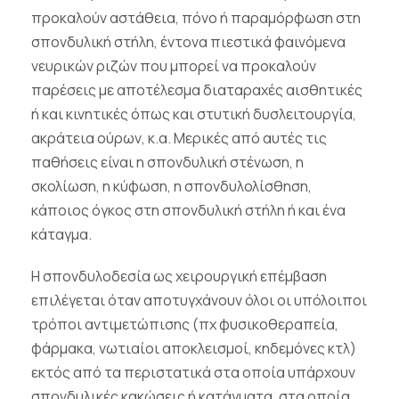
προκαλούν αστάθεια, πόνο ή παραμόρφωση στη
σπονδυλική στήλη, έντονα πιεστικά φαινόμενα
νευρικών ριζών που μπορεί να προκαλούν
παρέσεις με αποτέλεσμα διαταραχές αισθητικές
ή και κινητικές όπως και στυτική δυσλειτουργία,
ακράτεια ούρων, κ.α. Μερικές από αυτές τις
παθήσεις είναι η σπονδυλική στένωση, η
σκολίωση, η κύφωση, η σπονδυλολίσθηση,
κάποιος όγκος στη σπονδυλική στήλη ή και ένα
κάταγμα.
Η σπονδυλοδεσία ως χειρουργική επέμβαση
επιλέγεται όταν αποτυγχάνουν όλοι οι υπόλοιποι
τρόποι αντιμετώπισης (πχ φυσικοθεραπεία,
φάρμακα, νωτιαίοι αποκλεισμοί, κηδεμόνες κτλ)
εκτός από τα περιστατικά στα οποία υπάρχουν
σπονδυλικές κακώσεις ή κατάγματα, στα οποία