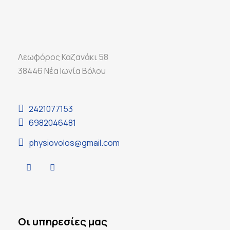
Λεωφόρος Καζανάκι 58
38446 Νέα Ιωνία Βόλου
2421077153
6982046481
physiovolos@gmail.com
Οι υπηρεσίες μας