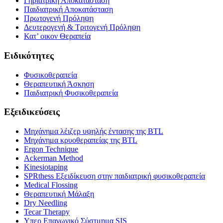
Γηριατρική Αποκατάσταση
Παιδιατρική Αποκατάσταση
Πρωτογενή Πρόληψη
Δευτερογενή & Τριτογενή Πρόληψη
Κατ’ οικον Θεραπεία
Ειδικότητες
Φυσικοθεραπεία
Θεραπευτική Άσκηση
Παιδιατρική Φυσικοθεραπεία
Εξειδικεύσεις
Μηχάνημα λέιζερ υψηλής έντασης της BTL
Μηχάνημα κρυοθεραπείας της BTL
Ergon Technique
Ackerman Method
Kinesiotaping
SPRthess Εξειδίκευση στην παιδιατρική φυσικοθεραπεία
Medical Flossing
Θεραπευτική Μάλαξη
Dry Needling
Tecar Therapy
Υπερ Επαγωγικό Σύστμημα SIS