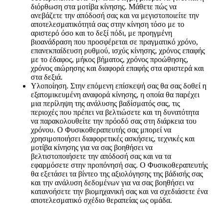
διόρθωση στα μοτίβα κίνησης. Μάθετε πώς να
ανεβάζετε την απόδοσή σας και να μεγιστοποιείτε την
αποτελεσματικότητά σας στην κίνηση τόσο με το
αριστερό όσο και το δεξί πόδι, με προηγμένη
βιοανάδραση που προσφέρεται σε πραγματικό χρόνο,
επανεκπαίδευση ρυθμού, ισχύς κίνησης, χρόνος επαφής
με το έδαφος, μήκος βήματος, χρόνος προώθησης,
χρόνος αιώρησης και διαφορά επαφής στα αριστερά και
στα δεξιά.
Υλοποίηση. Στην επόμενη επίσκεψή σας θα σας δοθεί η
εξατομικευμένη αναφορά κίνησης, η οποία θα παρέχει
μια περίληψη της ανάλυσης βαδίσματός σας, τις
περιοχές που πρέπει να βελτιώσετε και τη δυνατότητα
να παρακολουθείτε την πρόοδό σας στη διάρκεια του
χρόνου. Ο Φυσικοθεραπευτής σας μπορεί να
χρησιμοποιήσει διαφορετικές ασκήσεις, τεχνικές και
μοτίβα κίνησης για να σας βοηθήσει να
βελτιστοποιήσετε την απόδοσή σας και να τα
εφαρμόσετε στην προπόνησή σας. Ο Φυσικοθεραπευτής
θα εξετάσει τα βίντεο της αξιολόγησης της βάδισής σας
και την ανάλυση δεδομένων για να σας βοηθήσει να
κατανοήσετε την βιομηχανική σας και να σχεδιάσετε ένα
αποτελεσματικό σχέδιο θεραπείας ως ομάδα.