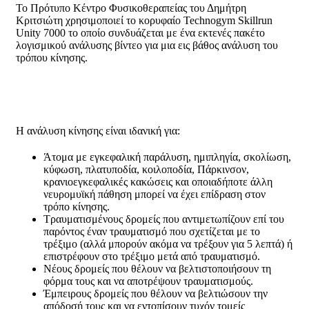
To Πρότυπο Κέντρο Φυσικοθεραπείας του Δημήτρη
Κριτσιώτη χρησιμοποιεί το κορυφαίο Technogym Skillrun
Unity 7000 το οποίο συνδυάζεται με ένα εκτενές πακέτο
λογισμικού ανάλυσης βίντεο για μια εις βάθος ανάλυση του
τρόπου κίνησης.
Η ανάλυση κίνησης είναι ιδανική για:
Άτομα με εγκεφαλική παράλυση, ημιπληγία, σκολίωση,
κύφωση, πλατυποδία, κοιλοποδία, Πάρκινσον,
κρανιοεγκεφαλικές κακώσεις και οποιαδήποτε άλλη
νευρομυϊκή πάθηση μπορεί να έχει επίδραση στον
τρόπο κίνησης.
Τραυματισμένους δρομείς που αντιμετωπίζουν επί του
παρόντος έναν τραυματισμό που σχετίζεται με το
τρέξιμο (αλλά μπορούν ακόμα να τρέξουν για 5 λεπτά) ή
επιστρέφουν στο τρέξιμο μετά από τραυματισμό.
Νέους δρομείς που θέλουν να βελτιστοποιήσουν τη
φόρμα τους και να αποτρέψουν τραυματισμούς.
Έμπειρους δρομείς που θέλουν να βελτιώσουν την
απόδοσή τους και να εντοπίσουν τυχόν τομείς