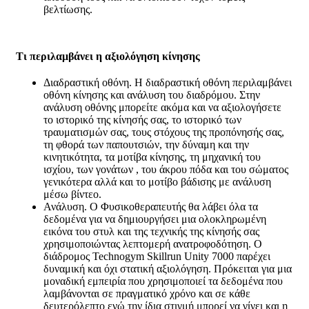
βελτίωσης.
Τι περιλαμβάνει η αξιολόγηση κίνησης
Διαδραστική οθόνη. Η διαδραστική οθόνη περιλαμβάνει
οθόνη κίνησης και ανάλυση του διαδρόμου. Στην
ανάλυση οθόνης μπορείτε ακόμα και να αξιολογήσετε
το ιστορικό της κίνησής σας, το ιστορικό των
τραυματισμών σας, τους στόχους της προπόνησής σας,
τη φθορά των παπουτσιών, την δύναμη και την
κινητικότητα, τα μοτίβα κίνησης, τη μηχανική του
ισχίου, των γονάτων , του άκρου πόδα και του σώματος
γενικότερα αλλά και το μοτίβο βάδισης με ανάλυση
μέσω βίντεο.
Ανάλυση. Ο Φυσικοθεραπευτής θα λάβει όλα τα
δεδομένα για να δημιουργήσει μια ολοκληρωμένη
εικόνα του στυλ και της τεχνικής της κίνησής σας
χρησιμοποιώντας λεπτομερή ανατροφοδότηση. Ο
διάδρομος Technogym Skillrun Unity 7000 παρέχει
δυναμική και όχι στατική αξιολόγηση. Πρόκειται για μια
μοναδική εμπειρία που χρησιμοποιεί τα δεδομένα που
λαμβάνονται σε πραγματικό χρόνο και σε κάθε
δευτερόλεπτο ενώ την ίδια στιγμή μπορεί να γίνει και η