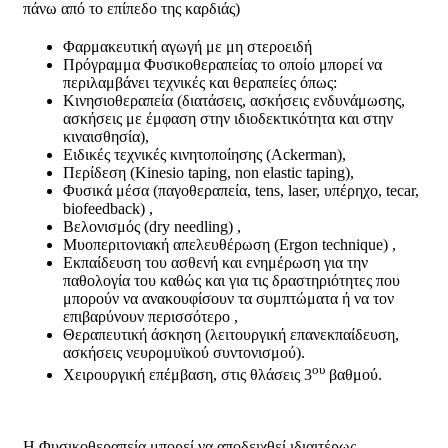
πάνω από το επίπεδο της καρδιάς)
Φαρμακευτική αγωγή με μη στεροειδή
Πρόγραμμα Φυσικοθεραπείας το οποίο μπορεί να
περιλαμβάνει τεχνικές και θεραπείες όπως:
Κινησιοθεραπεία (διατάσεις, ασκήσεις ενδυνάμωσης,
ασκήσεις με έμφαση στην ιδιοδεκτικότητα και στην
κιναισθησία),
Ειδικές τεχνικές κινητοποίησης (Ackerman),
Περίδεση (Kinesio taping, non elastic taping),
Φυσικά μέσα (παγοθεραπεία, tens, laser, υπέρηχο, tecar,
biofeedback) ,
Βελονισμός (dry needling) ,
Μυοπεριτονιακή απελευθέρωση (Ergon technique) ,
Εκπαίδευση του ασθενή και ενημέρωση για την
παθολογία του καθώς και για τις δραστηριότητες που
μπορούν να ανακουφίσουν τα συμπτώματα ή να τον
επιβαρύνουν περισσότερο ,
Θεραπευτική άσκηση (λειτουργική επανεκπαίδευση,
ασκήσεις νευρομυϊκού συντονισμού).
ου
Χειρουργική επέμβαση, στις θλάσεις 3
βαθμού.
Η Φυσικοθεραπεία μπορεί να αποδειχθεί ιδιαιτέρως