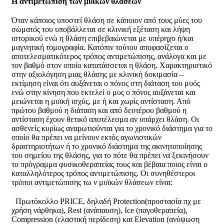
Η αντιμετώπιση των μυϊκών θλάσεων
Όταν κάποιος υποστεί θλάση σε κάποιον από τους μύες του
σώματός του υποβάλλεται σε κλινική εξέταση και λήψη
ιστορικού ενώ η θλάση επιβεβαιώνεται με υπέρηχο ή/και
μαγνητική τομογραφία. Κατόπιν τούτου αποφασίζεται ο
αποτελεσματικότερος τρόπος αντιμετώπισης, ανάλογα και με
τον βαθμό στον οποίο κατατάσσεται η θλάση. Χαρακτηριστικό
στην αξιολόγηση μιας θλάσης με κλινική δοκιμασία –
εκτίμηση είναι ότι αυξάνεται ο πόνος στη διάταση του μυός
ενώ στην κίνηση που εκτελεί ο μυς ο πόνος αυξάνεται και
μειώνεται η μυϊκή ισχύς, με ή και χωρίς αντίσταση. Από
πρώτου βαθμού η διάταση και από δευτέρου βαθμού η
αντίσταση έχουν θετικό αποτέλεσμα αν υπάρχει θλάση. Οι
ασθενείς κυρίως αναρωτιούνται για το χρονικό διάστημα για το
οποίο θα πρέπει να μείνουν εκτός αγωνιστικών
δραστηριοτήτων ή το χρονικό διάστημα της ακινητοποίησης
του σημείου της θλάσης, για το πότε θα πρέπει να ξεκινήσουν
το πρόγραμμα φυσικοθεραπείας τους και βέβαια ποιος είναι ο
καταλληλότερος τρόπος αντιμετώπισης. Οι συνηθέστεροι
τρόποι αντιμετώπισης τω ν μυϊκών θλάσεων είναι:
Πρωτόκολλο PRICE, δηλαδή Protection(προστασία πχ με
χρήση νάρθηκα), Rest (ανάπαυση), Ice (παγοθεραπεία),
Compression (ελαστική περίδεση) και Elevation (ανύψωση