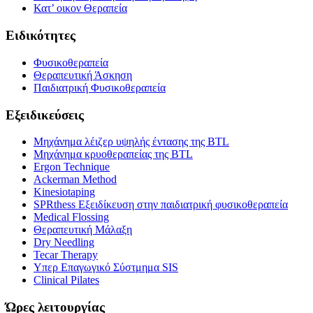
Κατ’ οικον Θεραπεία
Ειδικότητες
Φυσικοθεραπεία
Θεραπευτική Άσκηση
Παιδιατρική Φυσικοθεραπεία
Εξειδικεύσεις
Μηχάνημα λέιζερ υψηλής έντασης της BTL
Μηχάνημα κρυοθεραπείας της BTL
Ergon Technique
Ackerman Method
Kinesiotaping
SPRthess Εξειδίκευση στην παιδιατρική φυσικοθεραπεία
Medical Flossing
Θεραπευτική Μάλαξη
Dry Needling
Tecar Therapy
Υπερ Επαγωγικό Σύστμημα SIS
Clinical Pilates
Ώρες λειτουργίας