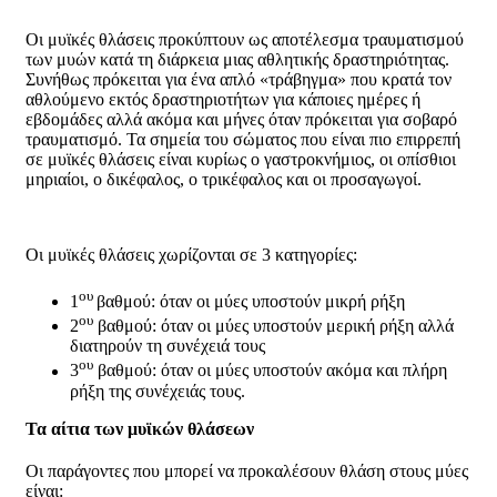
Οι μυϊκές θλάσεις προκύπτουν ως αποτέλεσμα τραυματισμού
των μυών κατά τη διάρκεια μιας αθλητικής δραστηριότητας.
Συνήθως πρόκειται για ένα απλό «τράβηγμα» που κρατά τον
αθλούμενο εκτός δραστηριοτήτων για κάποιες ημέρες ή
εβδομάδες αλλά ακόμα και μήνες όταν πρόκειται για σοβαρό
τραυματισμό. Τα σημεία του σώματος που είναι πιο επιρρεπή
σε μυϊκές θλάσεις είναι κυρίως ο γαστροκνήμιος, οι οπίσθιοι
μηριαίοι, ο δικέφαλος, ο τρικέφαλος και οι προσαγωγοί.
Οι μυϊκές θλάσεις χωρίζονται σε 3 κατηγορίες:
ου
1
βαθμού: όταν οι μύες υποστούν μικρή ρήξη
ου
2
βαθμού: όταν οι μύες υποστούν μερική ρήξη αλλά
διατηρούν τη συνέχειά τους
ου
3
βαθμού: όταν οι μύες υποστούν ακόμα και πλήρη
ρήξη της συνέχειάς τους.
Τα αίτια των μυϊκών θλάσεων
Οι παράγοντες που μπορεί να προκαλέσουν θλάση στους μύες
είναι: