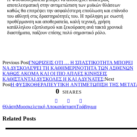
αποτελεσματική στην αντιμετώπιση των μυϊκών θλάσεων
καθώς θα επιτρέψει την ασφαλέστερη επούλωση και επάνοδο
του αθλητή στις δραστηριότητές του. Η πρόληψη με σωστή
προθέρμανση και αποθεραπεία, καλή τεχνική, χρήση
κατάλληλου εξοπλισμού και ξεκούραση ανά τακτά χρονικά
διαστήματα, παίζουν επίσης πολύ σημαντικό ρόλο.
Previous Post
ΓΝΩΡΙΖΕΙΣ ΟΤΙ … Η ΣΠΑΣΤΙΚΟΤΗΤΑ ΜΠΟΡΕΙ
ΝΑ ΔΥΣΚΟΛΕΨΕΙ ΤΗ ΚΑΘΗΜΕΡΙΝΟΤΗΤΑ ΤΩΝ ΑΣΘΕΝΩΝ
ΚΑΘΩΣ ΑΚΟΜΑ ΚΑΙ ΟΙ ΠΙΟ ΑΠΛΕΣ ΚΙΝΗΣΕΙΣ
ΚΑΘΙΣΤΑΝΤΑΙ ΔΥΣΚΟΛΕΣ Η ΚΑΙ ΑΔΥΝΑΤΕΣ;
Next
Post
Η ΦΥΣΙΚΟΘΕΡΑΠΕΥΤΙΚΗ ΑΝΤΙΜΕΤΩΠΙΣΗ ΤΗΣ ΜΕΤΑΤ
0
SHARES
Θλάση
Μυοσκελετική Αποκατάσταση
Τράβηγμα
Related Posts