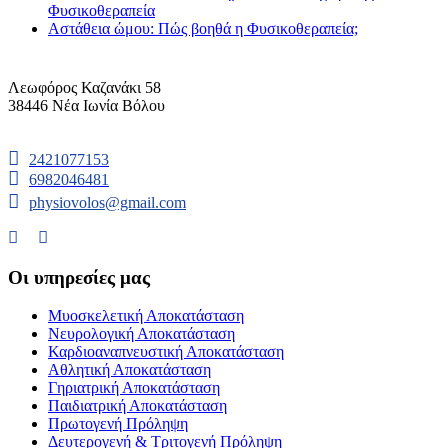
Φυσικοθεραπεία
Αστάθεια ώμου: Πώς βοηθά η Φυσικοθεραπεία;
Λεωφόρος Καζανάκι 58
38446 Νέα Ιωνία Βόλου
2421077153
6982046481
physiovolos@gmail.com
Οι υπηρεσίες μας
Μυοσκελετική Αποκατάσταση
Νευρολογική Αποκατάσταση
Καρδιοαναπνευστική Αποκατάσταση
Αθλητική Αποκατάσταση
Γηριατρική Αποκατάσταση
Παιδιατρική Αποκατάσταση
Πρωτογενή Πρόληψη
Δευτερογενή & Τριτογενή Πρόληψη