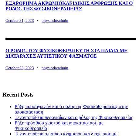
ΕΞΑΡΘΡΗΜΑ ΑΚΡΩΜΙΟΚΛΕΙΔΙΚΗΣ ΑΡΘΡΩΣΗΣ ΚΑΙ Ο
ΡΟΛΟΣ ΤΗΣ ΦΥΣΙΚΟΘΕΡΑΠΕΙΑΣ
October 31, 2023
•
physiotheadmin
Ο ΡΟΛΟΣ ΤΟΥ ΦΥΣΙΚΟΘΕΡΑΠΕΥΤΗ ΣΤΑ ΠΑΙΔΙΑ ΜΕ
ΔΙΑΤΑΡΑΧΕΣ ΑΥΤΙΣΤΙΚΟΥ ΦΑΣΜΑΤΟΣ
October 23, 2023
•
physiotheadmin
Recent Posts
Ρήξη προσαγωγών και ο ρόλος της Φυσικοθεραπείας στην
αποκατάσταση
Τενοντοπάθεια περονιαίων και ο ρόλος της Φυσικοθεραπείας
Ρήξη πρόσθιου χιαστού και αποκατάσταση με
Φυσικοθεραπεία
Τενοντοπάθεια οπίσθιου κνημιαίου και διαχείριση με